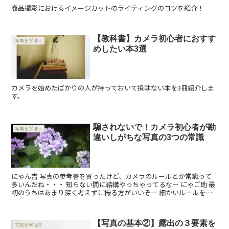
商品撮影におけるイメージカットのライティングのコツを紹介！
【教科書】カメラ初心者におすす
写真を学ぼう
めしたい本3選
カメラを始めたばかりの人が持っておいて損はない本を3冊紹介しま
す。
騙されないで！カメラ初心者が勘
写真を学ぼう
違いしがちな写真の3つの常識
にゃん吉 写真の参考書を買ったけど、カメラのルールとか常識って
多いんだね・・・ 知らない間に結構やっちゃってるなー にゃご助 最
初のうちはあまり深く考えずに撮る方がいいぞー 細かいルールを気
にしてちゃ写真も楽しくなくな...
【写真の基本②】露出の３要素を
写真を学ぼう