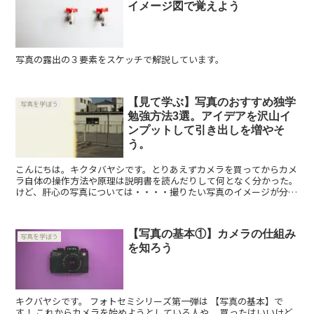
イメージ図で覚えよう
写真の露出の３要素をスケッチで解説しています。
【見て学ぶ】写真のおすすめ独学
写真を学ぼう
勉強方法3選。アイデアを沢山イ
ンプットして引き出しを増やそ
う。
こんにちは。キクタバヤシです。とりあえずカメラを買ってからカメ
ラ自体の操作方法や原理は説明書を読んだりして何となく分かった。
けど、肝心の写真については・・・・撮りたい写真のイメージが分か
らない。・何を撮ればいいんだろう。・自分は何が好きな...
【写真の基本①】カメラの仕組み
写真を学ぼう
を知ろう
キクバヤシです。 フォトセミシリーズ第一弾は 【写真の基本】で
す！ これからカメラを始めようとしている人や、 買ったはいいけど