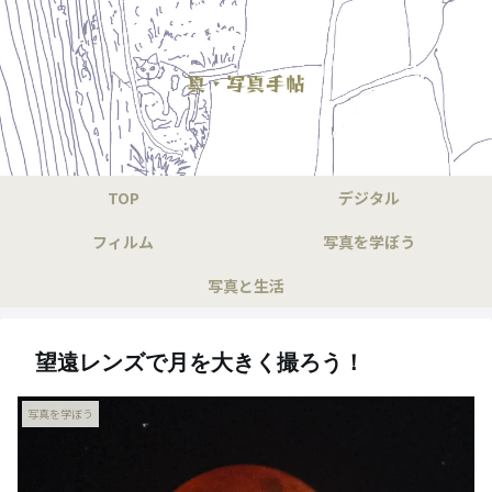
真・写真手帖
TOP
デジタル
フィルム
写真を学ぼう
写真と生活
望遠レンズで月を大きく撮ろう！
写真を学ぼう